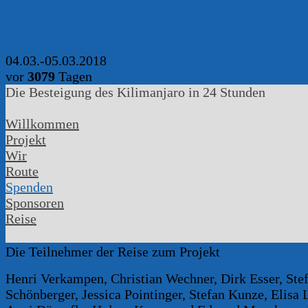
Impressum
DatenschutzerklÃ¤rung
04.03.-05.03.2018
vor
3079
Tagen
Die Besteigung des Kilimanjaro in 24 Stunden
Willkommen
Projekt
Wir
Route
Spenden
Sponsoren
Reise
Die Teilnehmer der Reise zum Projekt
Henri Verkampen, Christian Wechner, Dirk Esser, Ste
Schönberger, Jessica Pointinger, Stefan Kunze, Elisa 