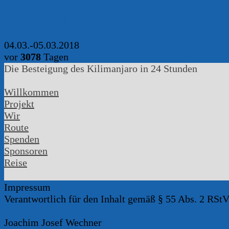
Impressum
DatenschutzerklÃ¤rung
04.03.-05.03.2018
vor
3078
Tagen
Die Besteigung des Kilimanjaro in 24 Stunden
Willkommen
Projekt
Wir
Route
Spenden
Sponsoren
Reise
Impressum
Verantwortlich für den Inhalt gemäß § 55 Abs. 2 RStV
Joachim Josef Wechner