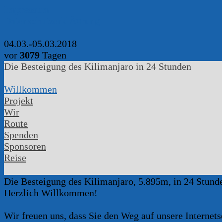
Impressum
DatenschutzerklÃ¤rung
04.03.-05.03.2018
vor
3079
Tagen
Die Besteigung des Kilimanjaro in 24 Stunden
Willkommen
Projekt
Wir
Route
Spenden
Sponsoren
Reise
Die Besteigung des Kilimanjaro, 5.895m, in 24 Stund
Herzlich Willkommen!
Wir freuen uns, dass Sie den Weg auf unsere Internets